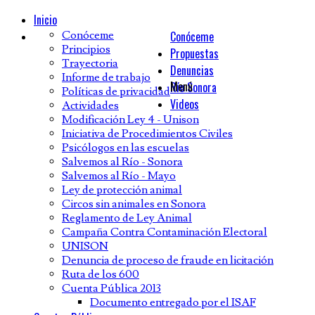
Inicio
Conóceme
Conóceme
Principios
Propuestas
Trayectoria
Denuncias
Informe de trabajo
Menú
Río Sonora
Políticas de privacidad
Videos
Actividades
Modificación Ley 4 - Unison
Iniciativa de Procedimientos Civiles
Psicólogos en las escuelas
Salvemos al Río - Sonora
Salvemos al Río - Mayo
Ley de protección animal
Circos sin animales en Sonora
Reglamento de Ley Animal
Campaña Contra Contaminación Electoral
UNISON
Denuncia de proceso de fraude en licitación
Ruta de los 600
Cuenta Pública 2013
Documento entregado por el ISAF