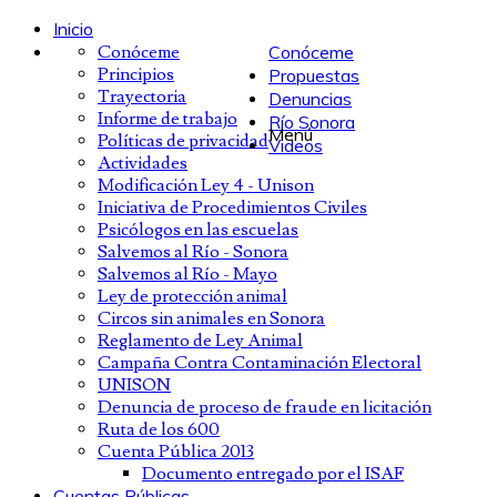
Inicio
Conóceme
Conóceme
Principios
Propuestas
Trayectoria
Denuncias
Informe de trabajo
Río Sonora
Menú
Políticas de privacidad
Videos
Actividades
Modificación Ley 4 - Unison
Iniciativa de Procedimientos Civiles
Psicólogos en las escuelas
Salvemos al Río - Sonora
Salvemos al Río - Mayo
Ley de protección animal
Circos sin animales en Sonora
Reglamento de Ley Animal
Campaña Contra Contaminación Electoral
UNISON
Denuncia de proceso de fraude en licitación
Ruta de los 600
Cuenta Pública 2013
Documento entregado por el ISAF
Cuentas Públicas